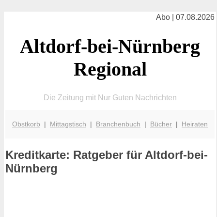
Abo | 07.08.2026
Altdorf-bei-Nürnberg
Regional
Die Zeitung mit Nur Guten Nachrichten
Obstkorb
|
Mittagstisch
|
Branchenbuch
|
Bücher
|
Heiraten
Kreditkarte: Ratgeber für Altdorf-bei-
Nürnberg